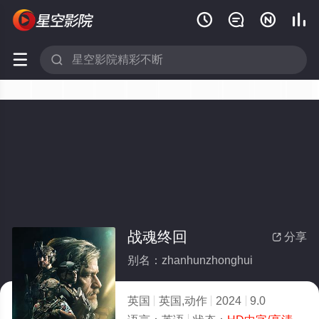






战魂终回
分享

别名：zhanhunzhonghui
英国
英国,动作
2024
9.0