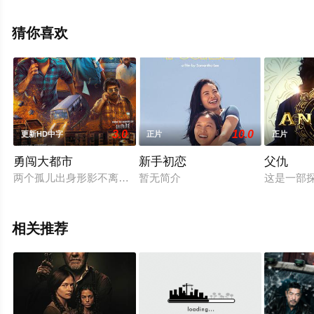
精彩演绎的英国电影，手机免费观看高清未删减完整版电
影大全就上星空电影网，更多相关信息可移步至豆瓣电
猜你喜欢
影、电视猫或剧情网等平台了解。
3.0
10.0
更新HD中字
正片
正片
勇闯大都市
新手初恋
父仇
两个孤儿出身形影不离的年轻人来到大都市。他们成立了一个救
暂无简介
这是一部
相关推荐