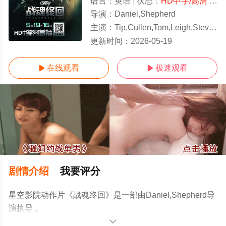
语言：
英语
状态：
HD中字/高清
- 免费观看
导演：
Daniel,Shepherd
主演：
Tip,Cullen,Tom,Leigh,Steven,Blades,Luke,Solomon
HD中字
更新时间：
2026-05-19
在线观看
极速观看


剧情介绍
我要评分
星空影院动作片《战魂终回》是一部由Daniel,Shepherd导
演执导，
Tip,Cullen,Tom,Leigh,Steven,Blades,Luke,Solomon等明星
