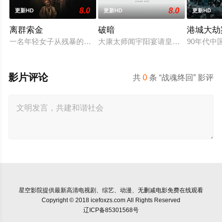
8.0
8.0
更新HD
更新HD
更新HD
离群索金
破暗
港城大劫
一名年轻女子从残暴的亡命团伙手中劫走了一批黄金，一路逃到
大康太师闻宇阳宴请皇上义子神策府
90年代
影片评论
共
0
条 “战魂终回” 影评
星空影院
提供最新高清电视剧、综艺、动漫、无删减电影免费在线观看
Copyright © 2018 icefoxzs.com All Rights Reserved
辽ICP备85301568号