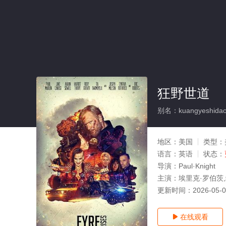
狂野世道
别名：kuangyeshida
地区：
美国
类型：
语言：
英语
状态：
导演：
Paul·Knight
主演：
埃里克·罗伯茨,
更新时间：
2026-05-
在线观看
