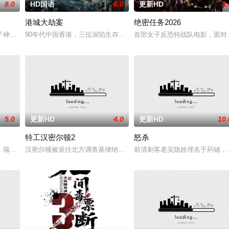
8.0
HD国语
6.0
更新HD
4.
港城大劫案
绝密任务2026
边境荒原深处的偏远哨站暂避。歹徒很快循着踪迹追来，迅速
子神策府神威将军冷啸天，席间告知他一个消息，刚刚继任北疆镇海王的薛世明
90年代中国香港，三位深陷生存绝境的底层小人物，因一场劫案命运
首部女子反恐特战队电影，面对
5.0
更新HD
4.0
更新HD
10.
特工汉密尔顿2
怒杀
。然而，他被说服去执行他最擅长的任务——前往波兰找回一
，瑞典攻击潜水员遇害。汉密尔顿，受害者的老友，前往法国土伦军事基地展开
汉密尔顿被派往北方调查基律纳太空项目的间谍行为，同时发现有人
前清刺客老吴隐姓埋名于药铺，