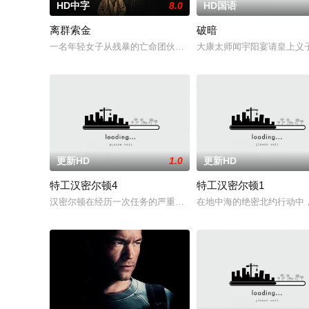
HD中字
8.0
HD国语
离群索金
破暗
一名年轻女子从残暴的亡命团伙手中劫走了一批黄金，一路逃到
大康太师闻宇阳宴请皇上义
更新HD
1.0
更新HD
特工汉密尔顿4
特工汉密尔顿1
汉密尔顿在经历一次任务的严重后果后，陷入了自我毁灭的状态
在地中海的绝密北约行动中