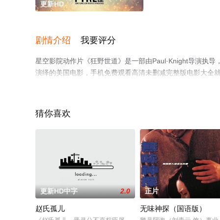
更新HD
剧情介绍
我要评分
星空影院动作片《狂野世道》是一部由Paul·Knight导演执
演绎的美国电影，手机免费观看高清未删减完整版电影大全
解。
猜你喜欢
更新HD中字
2.0
正片
赵氏孤儿
无味神探（国语版）