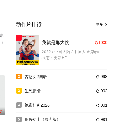
动作片排行
更多

精彩
1
台了
我就是那大侠
1000

2022 / 中国大陆 / 中国大陆,动作
状态：更新HD
古惑女2国语
998
2

生死豪情
992
3

绝密任务2026
991
4

0
钢铁骑士（原声版）
991
5
