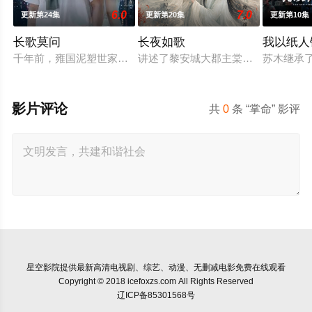
6.0
7.0
更新第24集
更新第20集
更新第10集
长歌莫问
长夜如歌
我以纸人
千年前，雍国泥塑世家楚门因进贡的“十二生肖”离奇流血炸裂，
讲述了黎安城大郡主棠溪槿与烈云峥
苏木继承
影片评论
共
0
条 “掌命” 影评
星空影院
提供最新高清电视剧、综艺、动漫、无删减电影免费在线观看
Copyright © 2018 icefoxzs.com All Rights Reserved
辽ICP备85301568号