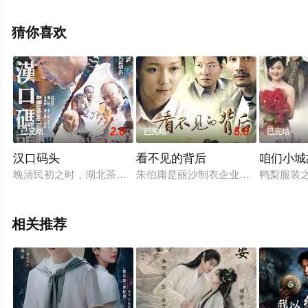
减完整版电视剧全集就上星空电影网，更多相关信息可移
步至豆瓣电视剧、电视猫或剧情网等平台了解。
猜你喜欢
2.0
5.0
已完结
已完结
已完结
汉口码头
看不见的背后
咱们小城
晚清民初之时，湖北茶乡少年黄天虎，不幸流落到汉口码头当扁
朱伯庸是丽沙制衣企业的董事长。30
鸭梨服装
相关推荐