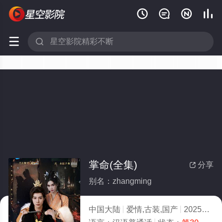






掌命(全集)
分享

别名：zhangming
中国大陆
爱情,古装,国产
2025
4.0