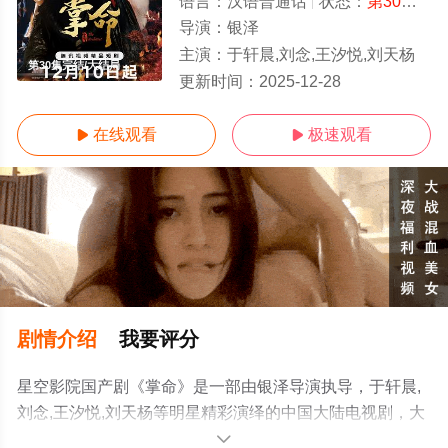
语言：
汉语普通话
状态：
第30集完结
导演：
银泽
主演：
于轩晨,刘念,王汐悦,刘天杨
第30集完结/大结局
更新时间：
2025-12-28
在线观看
极速观看


剧情介绍
我要评分
星空影院国产剧《掌命》是一部由银泽导演执导，于轩晨,
刘念,王汐悦,刘天杨等明星精彩演绎的中国大陆电视剧，大
结局剧情已揭晓（第30集完结），手机免费观看高清未删
