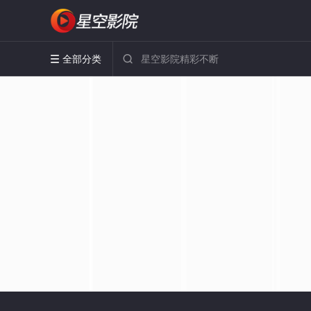
全部分类

