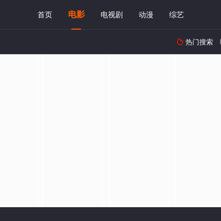
电影
首页
电视剧
动漫
综艺
热门搜索
