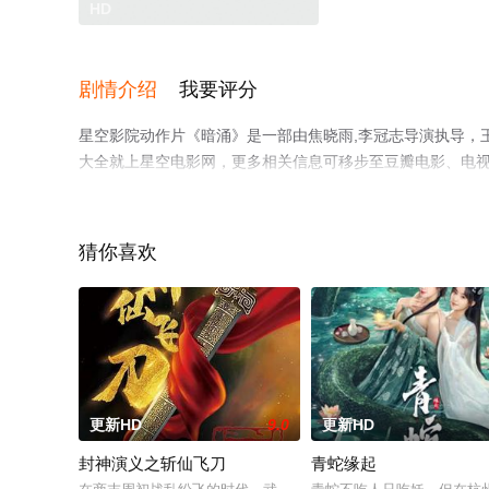
HD
剧情介绍
我要评分
星空影院动作片《暗涌》是一部由焦晓雨,李冠志导演执导，
大全就上星空电影网，更多相关信息可移步至豆瓣电影、电
猜你喜欢
更新HD
9.0
更新HD
封神演义之斩仙飞刀
青蛇缘起