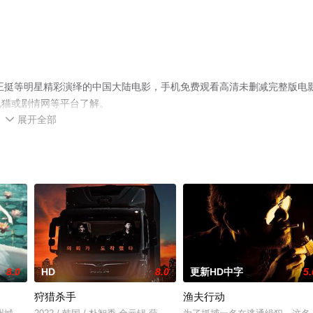
王挺等明星精彩演绎的中国大陆电影，手机免费观看高清未删减完整版电
视猫或剧情网等平台了解。
展开全部

8.0
HD
8.0
更新HD中字
5.
狩猎杀手
渔夫行动