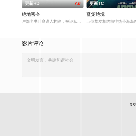
更新HD
7.0
更新TC
绝地密令
鲨笼绝境
户部尚书叶庭遭人构陷，被诬私贪国库银两，身陷囹圄在即，叶
五位挚友相约前往热带海岛
影片评论
RS