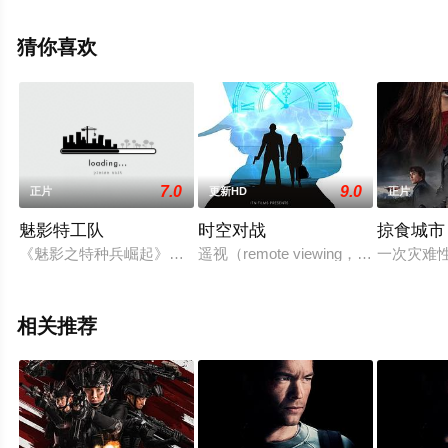
电影网，更多相关信息可移步至豆瓣电影、电视猫或剧情
网等平台了解。
猜你喜欢
7.0
9.0
正片
更新HD
正片
魅影特工队
时空对战
掠食城市
《魅影之特种兵崛起》，讲述了一个秘密特工组织，挑选天赋有
遥视（remote viewing，简
一次灾难
相关推荐