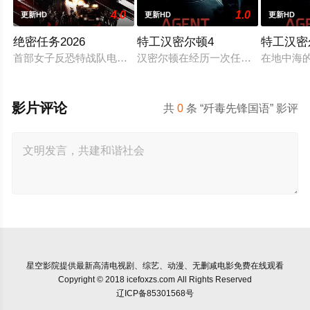
4.0
1.0
更新HD
更新HD
更新HD
绝密任务2026
特工汉密尔顿4
特工汉密
首部女子反恐特战队电影，面对恐怖主义恶势力，“最飒女子反恐
汉密尔顿在经历一次任务的严重后果
在地中海
影片评论
共
0
条 “歼毒先锋国语” 影评
星空影院
提供最新高清电视剧、综艺、动漫、无删减电影免费在线观看
Copyright © 2018 icefoxzs.com All Rights Reserved
辽ICP备85301568号