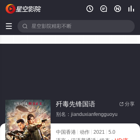






歼毒先锋国语
分享

别名：jianduxianfengguoyu
中国香港
动作
2021
5.0