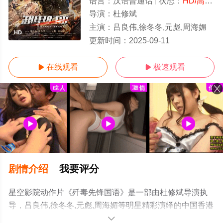
语言：
汉语普通话
状态：
HD/高清
-
导演：
杜修斌
主演：
吕良伟,徐冬冬,元彪,周海媚
HD
更新时间：
2025-09-11
在线观看
极速观看


剧情介绍
我要评分
星空影院动作片《歼毒先锋国语》是一部由杜修斌导演执
导，吕良伟,徐冬冬,元彪,周海媚等明星精彩演绎的中国香港
电影，手机免费观看高清未删减完整版电影大全就上星空
