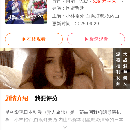
语言：
日语
状态：
更新第13集
- 免费观看
导演：
网野哲朗
主演：
小林裕介,白浜灯奈乃,内山昂辉
更新第13集
更新时间：
2025-09-29
在线观看
极速观看


剧情介绍
我要评分
星空影院日本动漫《异人旅馆》是一部由网野哲朗导演执
导，小林裕介,白浜灯奈乃,内山昂辉等明星精彩演绎的日本
动漫，手机免费观看高清未删减完整版动漫全集就上星空
