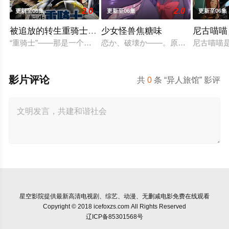
2.0
2.0
更新至06集
更新至06集
更新至06集
被追放的转生重骑士用游戏知识开无双
少女怪兽焦糖味
尼古喵喵
“重骑士”——那是一个以防御为主，吸引敌人攻击以保护队友的
恋か、破壊か――。原因不明の病に
尼古喵喵
影片评论
共
0
条 “异人旅馆” 影评
星空影院
提供最新高清电视剧、综艺、动漫、无删减电影免费在线观看
Copyright © 2018 icefoxzs.com All Rights Reserved
辽ICP备85301568号