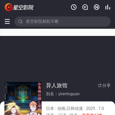






异人旅馆
分享

别名：yirenlvguan
日本
动画,日韩动漫
2025
7.0