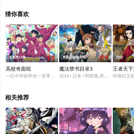
电影网，更多相关信息可移步至豆瓣动漫、电视猫或剧情
网等平台了解。
猜你喜欢
2.0
10.0
更新第12集
更新至26集完结
完结
高校奇面组
魔法禁书目录3
王者天下
一応中学的学生一堂零、冷越豪、出瀬潔、大间仁、物星大等五
2018 / 日本 / 阿部敦,井口裕香,
时值纪元
相关推荐