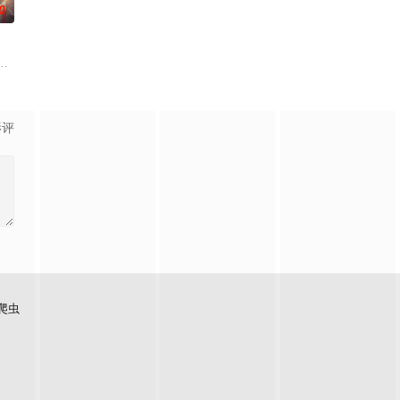
0
身上觉醒。牧云
吾为主率! 天蚕土豆内容监制，爱奇艺全网独播。
，主角孟川自小立下为母复仇的誓言，以镜湖道院为起点，凭借坚毅无畏的心
影评
爬虫