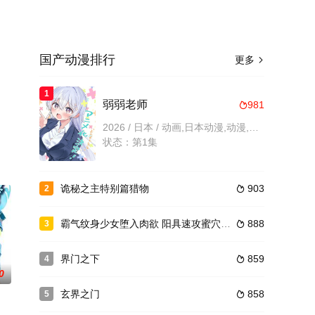
国产动漫排行
更多

1
弱弱老师
981

2026 / 日本 / 动画,日本动漫,动漫,国产动漫
状态：第1集
诡秘之主特别篇猎物
903
2

霸气纹身少女堕入肉欲 阳具速攻蜜穴淫浆溢出 美妙潮吹N+1次 28811
888
3

界门之下
859
4

0
玄界之门
858
5
