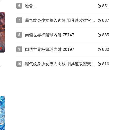
心志与利落果决的
艰苦条件下也依旧坚守己任、团结友爱的他们所经历的每
虚拟现实游戏，其开发者卢危达来自未来。卢危达在未来世界因为诈骗罪而被
哑舍..
851
6

霸气纹身少女堕入肉欲 阳具速攻蜜穴淫浆溢出 美妙潮吹N+1次 56529
837
7

肉偿世界杯赌球内射 75747
835
8

0
肉偿世界杯赌球内射 20197
832
9

霸气纹身少女堕入肉欲 阳具速攻蜜穴淫浆溢出 美妙潮吹N+1次 69975
816
10

作品以风趣幽默的语言对历史事件进行了重新解读，更容
际意外被拉入“东海龙宫聊天群”，从群里仙友那换得修炼秘籍之后修为大涨，自