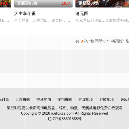
10.0
更新至85集
10.0
更新至89集
8.
大主宰年番
沧元图
坡渡入佛门）、辽国女粉丝耶律云（原型为高丽使者之子金富
诛仙图而遭人暗算，残魂沉睡万年之后，在天运大陆南云帝国有名的“废物牧云”
大千世界，北灵境出，踏灵路，伐罗天，剑斩诛邪永定乾坤，万道争锋
沧元界妖邪作乱，人族饱受摧残
共
0
条 “恰同学少年动画版” 
S订阅
百度蜘蛛
神马爬虫
搜狗蜘蛛
奇虎地图
谷歌地图
必应
星空影院
提供最新高清电视剧、综艺、动漫、无删减电影免费在线观看
Copyright © 2018 icefoxzs.com All Rights Reserved
辽ICP备85301568号