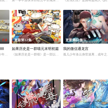
因为他以及他的傻白甜小弟苏拉总是把任务搞砸，导致被吐
摧残，主角孟川自小立下为母复仇的誓言，以镜湖道院为起点，凭借坚毅无畏的
第一季中游侠李白在云中长城亲眼见证了守卫军们的故事，目睹了在
《灵境幻世》是拥有超高人气的
7.0
更新第12集
5.0
更新第60集
8.
88
如果历史是一群喵元末明初篇
我的微信通龙宫
人算计遭受情劫，被迫卷入武林纷争，因魔的身份为世人所误
少年郎归缚青梅，万般思量情难断，禁忌缱绻，暧昧缠绵
《如果历史是一群喵》是一部以华夏历史为主线的非严谨萌系动画，
孤儿少年洛云身世迷离，成年之