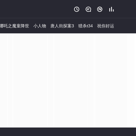




哪吒之魔童降世
小人物
唐人街探案3
猎杀t34
祝你好运