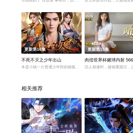
古德就职于“百达通”事务所，以承接客户委托，赚取报酬为生。
沧元界妖邪作乱，人族饱受
更新第16集
6.0
更新第15集
不死不灭之少年出山
肉偿世界杯赌球内射 566
本是小镇一介普通少年郎的独孤败天，一心寻求武学真谛，却为
旧人相逢时，破镜重圆日，
相关推荐