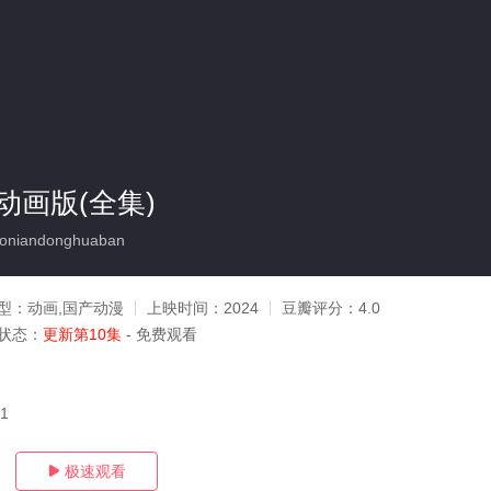
动画版(全集)
oniandonghuaban
型：
动画,国产动漫
上映时间：
2024
豆瓣评分：
4.0
状态：
更新第10集
- 免费观看
11
极速观看
