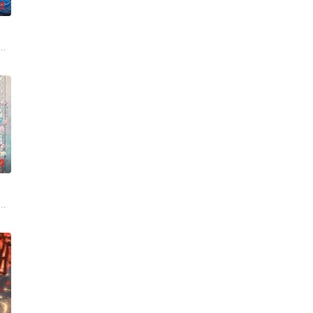
0
武魂沉寂、灵海枯
是繁星坠落的荒漠， 穿过现实的迷宫，欢迎光临“谷
入混乱。混沌从深渊崛起，黑暗如潮水般吞噬大地……缔默完成了命运的蜕变
0
“风轮”也会以
滋生侵蚀神魂、扰乱秩序的暗紫色暗力；天地遴选十二山
『花仙子』全新动画 新作将继承经典、结合潮流、呈现崭新的花仙子世界。