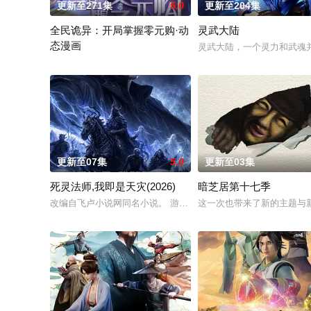
更新至271集
5.0
更新至204集
全民诡异：开局掌握零元购·动
灵武大陆
态漫画
灵武大陆，一个灵力和武魂
诡异末世降临，男主角陈木携万亿诡币重生，开局直接化身天使
更新至07集
5.0
更新至03集
死灵法师,我即是天灾(2026)
暗芝居第十七季
改编自飞卢小说网同名小说。 游戏降临现实，世界规则颠覆，人
这一次也带来了新的主题与