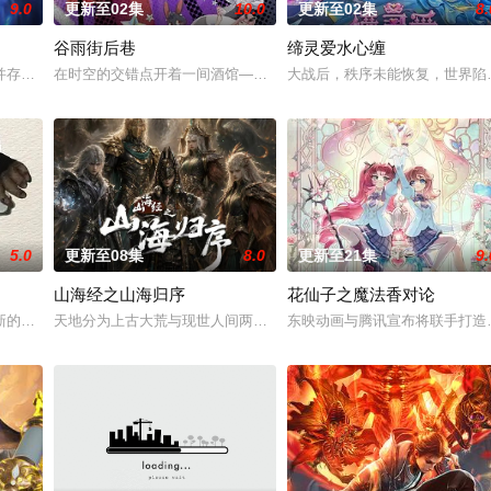
9.0
更新至02集
10.0
更新至02集
8.
谷雨街后巷
缔灵爱水心缠
并存的世界，灵修一念动山河，武者徒手撕天地。星辰镇昔日天才辰天，十岁后
在时空的交错点开着一间酒馆——谷雨街后巷。 无论城市的角落，还
大战后，秩序未能恢复，世界陷
投资人，当其他人为了几块冥币大打出手时，陈木早已开启了
5.0
更新至08集
8.0
更新至21集
9.
山海经之山海归序
花仙子之魔法香对论
类进入全民转职时代。 机遇之下暗流汹涌，深渊的魔族和
新的恐怖演出，充满了令人脊背发凉的故事。负责演唱片尾主题曲的二人歌谣组合
天地分为上古大荒与现世人间两界，由太极壁垒相隔，域外虚无异境
东映动画与腾讯宣布将联手打造