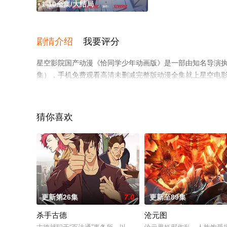
1-10全集/大结局
剧情介绍
我要评分
星空影院国产动漫《恰同学少年动画版》是一部由知名导演执
集），手机免费观看高清未删减完整版动漫全集就上星空电
猜你喜欢
更新第26集
7.0
更新至89集
杀手古德
沧元图