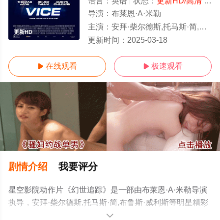
语言：
英语
状态：
更新HD/高清
- 免费观看
导演：
布莱恩·A·米勒
主演：
安拜·柴尔德斯,托马斯·简,布鲁斯·威利斯
更新HD
更新时间：
2025-03-18
在线观看
极速观看


剧情介绍
我要评分
星空影院动作片《幻世追踪》是一部由布莱恩·A·米勒导演
执导，安拜·柴尔德斯,托马斯·简,布鲁斯·威利斯等明星精彩
演绎的美国电影，手机免费观看高清未删减完整版电影大
