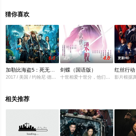
全就上星空电影网，更多相关信息可移步至豆瓣电影、电
视猫或剧情网等平台了解。
猜你喜欢
6.0
4.0
正片
正片
更新HD
加勒比海盗5：死无对证 （国语版）
剑蝶（国语版）
红丝行动
2017 / 美国 / 约翰尼·德普,布伦顿·思韦茨,卡雅·斯考达里奥,杰弗
十世相爱十世分，他们本是玉帝身边
影片根据
相关推荐