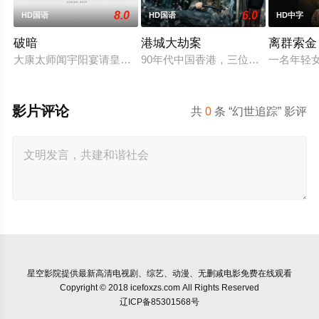
8.0
6.0
HD国语
HD国语
HD中字
破暗
港城大劫案
离群索金
大康太师闻宇阳宴请皇上义子神策府神威将军冷啸天，席间告知
90年代中国香港，三位深陷生存绝
一名年轻
影片评论
共
0
条 “幻世追踪” 影评
星空影院
提供最新高清电视剧、综艺、动漫、无删减电影免费在线观看
Copyright © 2018 icefoxzs.com All Rights Reserved
辽ICP备85301568号