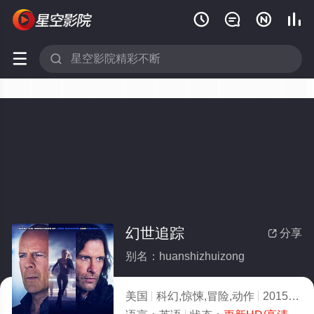






幻世追踪
分享

别名：huanshizhuizong
美国
科幻,惊悚,冒险,动作
2015
2.0