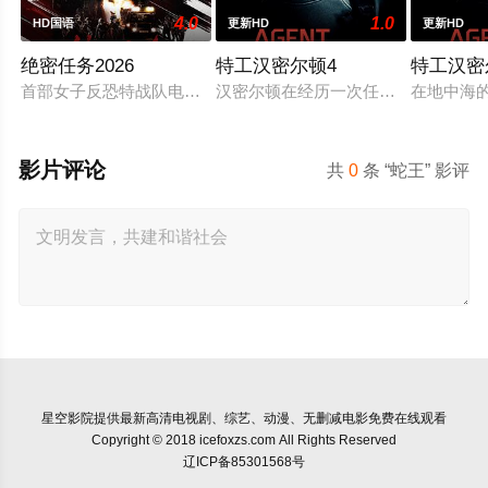
4.0
1.0
HD国语
更新HD
更新HD
绝密任务2026
特工汉密尔顿4
特工汉密
首部女子反恐特战队电影，面对恐怖主义恶势力，“最飒女子反恐
汉密尔顿在经历一次任务的严重后果
在地中海
影片评论
共
0
条 “蛇王” 影评
星空影院
提供最新高清电视剧、综艺、动漫、无删减电影免费在线观看
Copyright © 2018 icefoxzs.com All Rights Reserved
辽ICP备85301568号