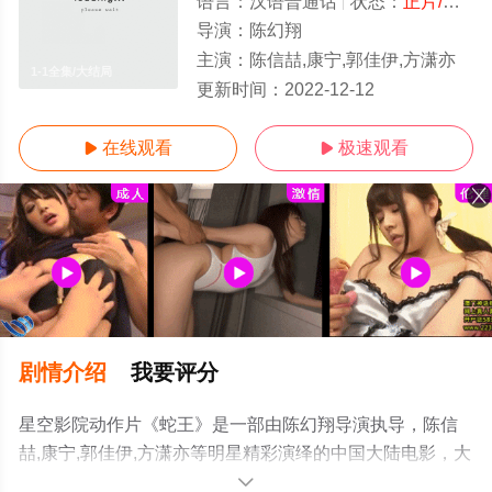
语言：
汉语普通话
状态：
正片/高清
-
导演：
陈幻翔
主演：
陈信喆,康宁,郭佳伊,方潇亦
1-1全集/大结局
更新时间：
2022-12-12
在线观看
极速观看


剧情介绍
我要评分
星空影院动作片《蛇王》是一部由陈幻翔导演执导，陈信
喆,康宁,郭佳伊,方潇亦等明星精彩演绎的中国大陆电影，大
结局剧情已揭晓（1-1全集），手机免费观看高清未删减完
