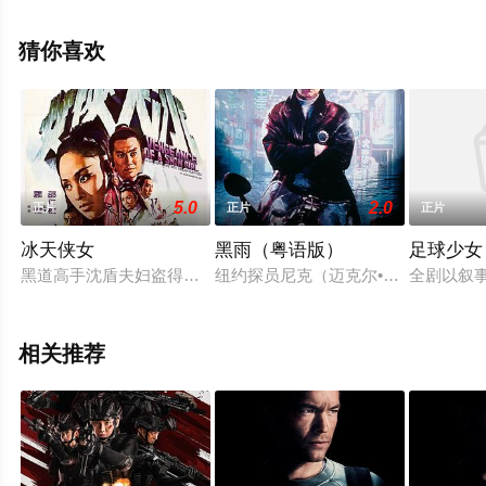
整版电影大全就上星空电影网，更多相关信息可移步至豆
瓣电影、电视猫或剧情网等平台了解。
猜你喜欢
5.0
2.0
正片
正片
正片
冰天侠女
黑雨（粤语版）
足球少女 (
黑道高手沈盾夫妇盗得武林大侠高允的翠凤剑，带着女儿沈冰红
纽约探员尼克（迈克尔•道格拉斯 Mich
全剧以叙
相关推荐