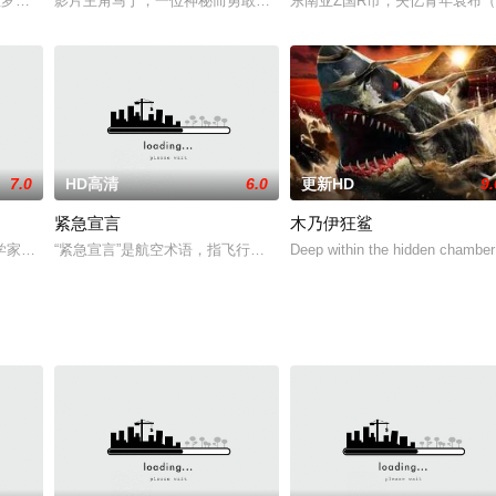
终分数。
里罗饰)的同事被暴徒夺去生命，而他将和警察(布鲁斯·威利斯饰)联手制服凶手。
影片主角马丁，一位神秘而勇敢的人物，在充满未知的世界中展开了
东南亚Z国R市，失忆青年袁布
7.0
HD高清
6.0
更新HD
9.
紧急宣言
木乃伊狂鲨
血屠杀众警察。重案组督察张崇邦（甄子丹 饰）亲睹战
学家一直与人类保持距离, 却跟极为聪明的银背大猩猩乔治有着深厚的感情。但
“紧急宣言”是航空术语，指飞行器面对灾难状况，机长在无法实现正
Deep within the hidden chamber