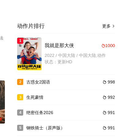
动作片排行
更多

法
1
、
我就是那大侠
1000

2022 / 中国大陆 / 中国大陆,动作
状态：更新HD
古惑女2国语
998
2

生死豪情
992
3

绝密任务2026
991
4

0
钢铁骑士（原声版）
991
5
