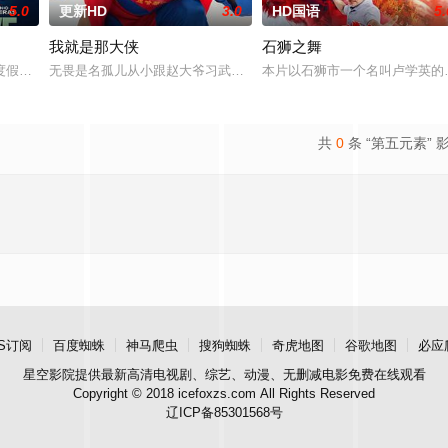
5.0
更新HD
3.0
HD国语
5.
我就是那大侠
石狮之舞
庭急召其子叶护相见。叶护心知父亲蒙冤，却无力翻案，只得
度假，计划在碧蓝海域中体验刺激的鲨鱼笼潜水，同时享受奢靡的派对狂欢。然
无畏是名孤儿从小跟赵大爷习武收废品，做事一根筋的他总被误解。
本片以石狮市一个名叫卢学英的
共
0
条 “第五元素” 
S订阅
百度蜘蛛
神马爬虫
搜狗蜘蛛
奇虎地图
谷歌地图
必应
星空影院
提供最新高清电视剧、综艺、动漫、无删减电影免费在线观看
Copyright © 2018 icefoxzs.com All Rights Reserved
辽ICP备85301568号