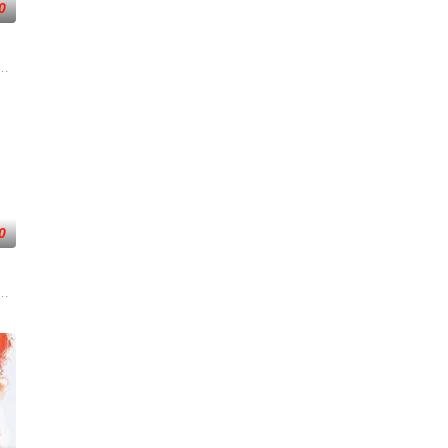
0
—前往波兰找回一
者的老友，前往法国土伦军事基地展开调查。他与克里斯
太空项目的间谍行为，同时发现有人从瑞典窃取秘密武器材料。他被调至布鲁
0
露风险。汉密尔顿
一支被嘲为“无胜利队”的业余球队。当一群问题少年
危害，对社会秩序的破坏为主题，旨在通过电影让观众意识到毒品的可怕，着