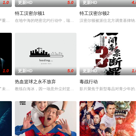
1.0
更新HD
5.0
更新HD
4.
特工汉密尔顿1
特工汉密尔顿2
战队”临危受命，精英队长陈梓静（于文文 饰）率队员
严重后果后，陷入了自我毁灭的状态。然而，他被说服去执行他最擅长的任务—
在地中海的绝密北约行动中，瑞典攻击潜水员遇害。汉密尔顿，受害
汉密尔顿被派往北方调查基律纳
1.0
更新HD
5.0
更新HD
1.
热血篮球之永不放弃
毒战行动
被迫出手击杀黑帮一伙而暴露身份。幕后黑手向爷派杀手左轮
了未婚妻，但他内心仍然渴望过正常生活。一名科学家被绑架，重要信息面临泄
教练白海冰，因一场意外尘封篮球梦。为完成病危师兄的嘱托，他接手
影片聚焦于新型毒品对青少年的