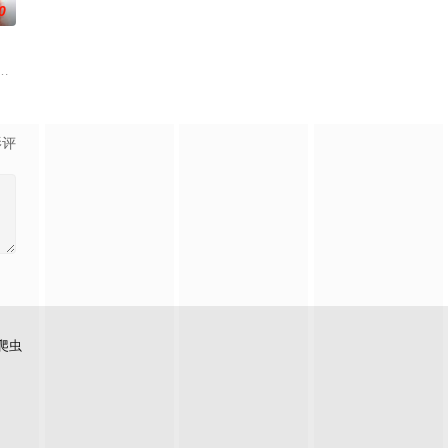
0
而他们浑然不知，
在经历一次重大事件后，被迫加入保健品公司，实现了自
年轻人为主人公，以他的一段人生经历为媒介。讲述了石狮当地非物质文化遗
影评
爬虫