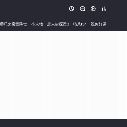




哪吒之魔童降世
小人物
唐人街探案3
猎杀t34
祝你好运