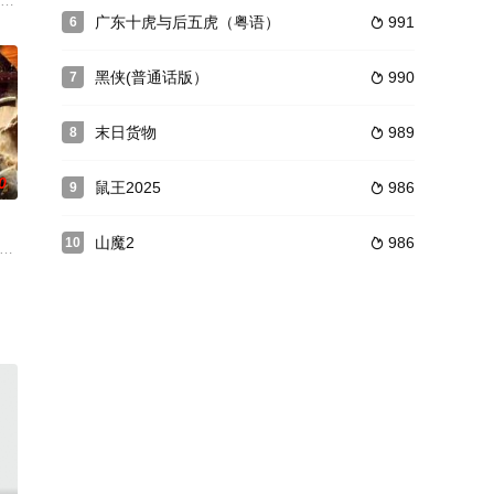
一场惊心动魄的冒险。马丁不知因何原因陷入了一个复杂
（张皓然 饰）被开花店的吴婷（苏祈安 饰）、六六姐弟救下，三人相依为命，
广东十虎与后五虎（粤语）
991
6

黑侠(普通话版）
990
7

末日货物
989
8

0
鼠王2025
986
9

山魔2
986
10

是一次基因实验
常飞行的情况下下达的无条件着陆宣言。而该片也正是
s of an ancient Egyptian