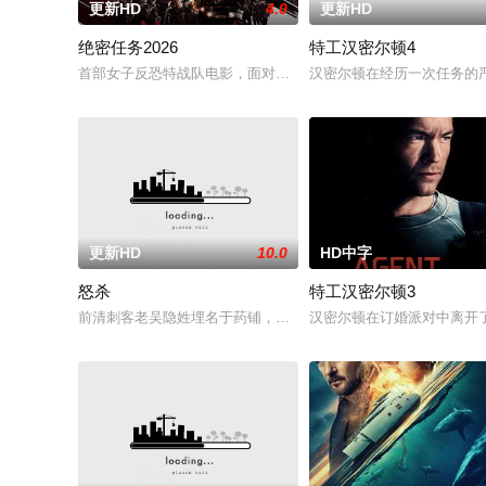
更新HD
4.0
更新HD
绝密任务2026
特工汉密尔顿4
首部女子反恐特战队电影，面对恐怖主义恶势力，“最飒女子反恐特
汉密尔顿在经历一次任务的
更新HD
10.0
HD中字
怒杀
特工汉密尔顿3
前清刺客老吴隐姓埋名于药铺，却为守护单亲母女小茜和依依，
汉密尔顿在订婚派对中离开