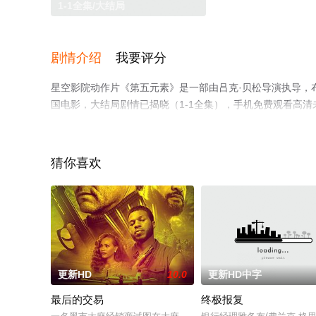
1-1全集/大结局
剧情介绍
我要评分
星空影院动作片《第五元素》是一部由吕克·贝松导演执导，布鲁
国电影，大结局剧情已揭晓（1-1全集），手机免费观看高
电视猫或剧情网等平台了解。
猜你喜欢
更新HD
10.0
更新HD中字
最后的交易
终极报复