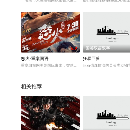
一名黑市大麻经销商试图在大麻合法化后被挤出市场之前获得最
银行经理雅各布(弗兰克·格
HD
8.0
国英双语双字
怒火·重案国语
狂暴巨兽
重案组布网围剿国际毒枭，突然杀出一组蒙面悍匪“黑吃黑”，更冷
巨石强森饰演的灵长类动物
相关推荐