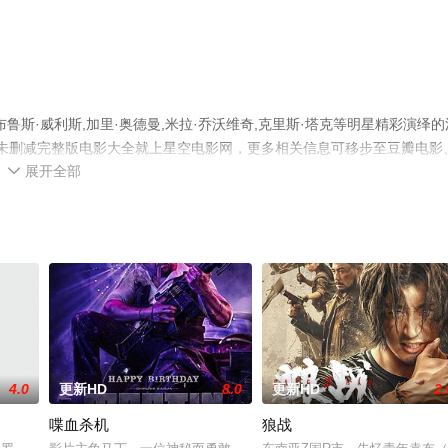
斯·威利斯,加里·奥德曼,米拉·乔沃维奇,克里斯·塔克等明星精彩演绎的
清未删减完整版电影大全就上星空电影网，更多相关信息可移步至豆瓣电影
展开全部

4.0
更新HD
8.0
更新HD
2.
喋血杀机
狼战