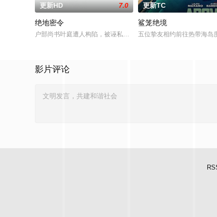
更新HD
7.0
更新TC
绝地密令
鲨笼绝境
户部尚书叶庭遭人构陷，被诬私贪国库银两，身陷囹圄在即，叶
五位挚友相约前往热带海岛
影片评论
RS