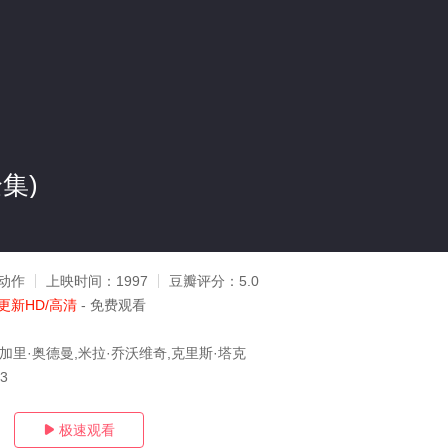
集)
动作
上映时间：
1997
豆瓣评分：
5.0
更新HD/高清
- 免费观看
加里·奥德曼,米拉·乔沃维奇,克里斯·塔克
13
极速观看
