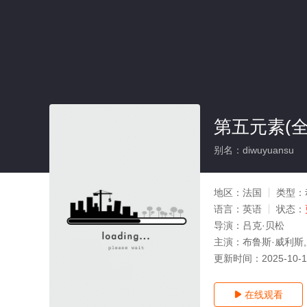
第五元素(全
别名：diwuyuansu
地区：
法国
类型：
语言：
英语
状态：
导演：
吕克·贝松
主演：
布鲁斯·威利斯,
更新时间：
2025-10-
在线观看
