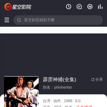






霹雳神捕(全集)
分享

别名：pilishenbo
台湾
动作
1986
6.0