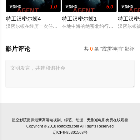
1.0
5.0
更新HD
更新HD
更新HD
特工汉密尔顿4
特工汉密尔顿1
特工汉密
汉密尔顿在经历一次任务的严重后果后，陷入了自我毁灭的状态
在地中海的绝密北约行动中，瑞典攻
汉密尔顿
影片评论
共
0
条 “霹雳神捕” 影评
星空影院
提供最新高清电视剧、综艺、动漫、无删减电影免费在线观看
Copyright © 2018 icefoxzs.com All Rights Reserved
辽ICP备85301568号