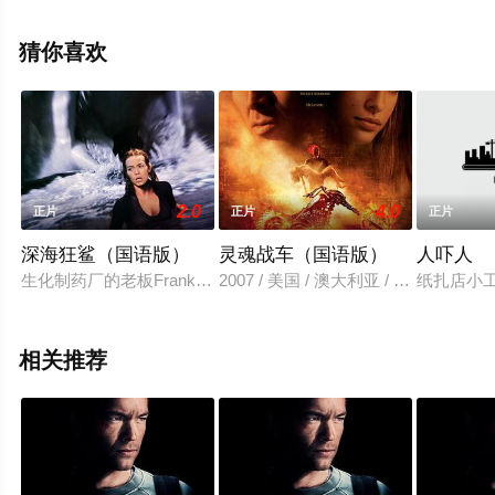
就上星空电影网，更多相关信息可移步至豆瓣电影、电视
猫或剧情网等平台了解。
猜你喜欢
2.0
4.0
正片
正片
正片
深海狂鲨（国语版）
灵魂战车（国语版）
人吓人
生化制药厂的老板Franklin（塞缪尔·杰克逊 Samuel L. Jacks
2007 / 美国 / 澳大利亚 / 尼古拉
纸扎店小
相关推荐