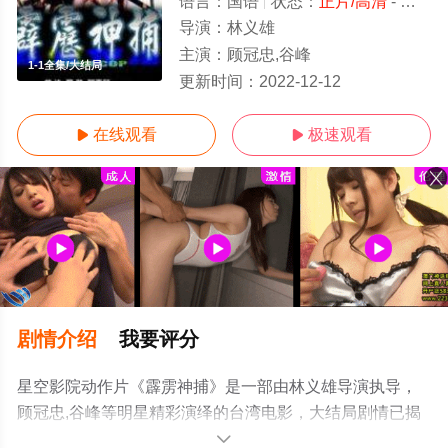
语言：
国语
状态：
正片/高清
- 免费观看
导演：
林义雄
主演：
顾冠忠,谷峰
1-1全集/大结局
更新时间：
2022-12-12
在线观看
极速观看


剧情介绍
我要评分
星空影院动作片《霹雳神捕》是一部由林义雄导演执导，
顾冠忠,谷峰等明星精彩演绎的台湾电影，大结局剧情已揭
晓（1-1全集），手机免费观看高清未删减完整版电影大全
