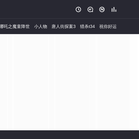




哪吒之魔童降世
小人物
唐人街探案3
猎杀t34
祝你好运