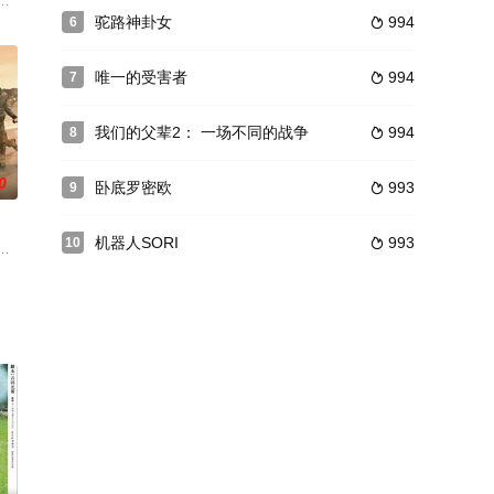
之外，还有很多你不知道的事……
佣汉娜来照顾他生病的妻子。两人秘密的关系由此点燃，但当亚伦的妻子在可
驼路神卦女
994
6

唯一的受害者
994
7

我们的父辈2： 一场不同的战争
994
8

0
卧底罗密欧
993
9

机器人SORI
993
10

名国家警察特工在上世纪 90 年代年在年仅 20 岁的时候，以洛格罗尼奥良拒