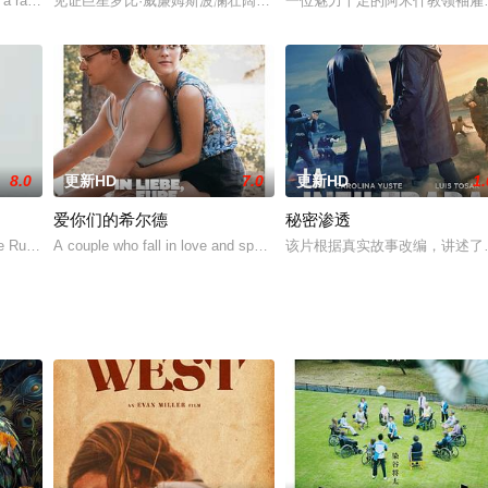
 a rare human condition goes
见证巨星罗比·威廉姆斯波澜壮阔的不凡人生，除了名利、金钱、欲望
一位魅力十足的阿米什教领袖雇
8.0
更新HD
7.0
更新HD
1.
爱你们的希尔德
秘密渗透
た前作「止められるか、俺たちを」。若松が愛知?名古屋
he Russian border. The only
A couple who fall in love and spend a joyful summer unt
该片根据真实故事改编，讲述了一