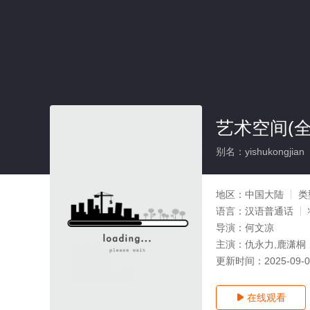
艺术空间(全
别名：yishukongjian
地区：
中国大陆
类
语言：
汉语普通话
导演：
何文凉
主演：
仇永力,鹿潇桐
更新时间：
2025-09-
在线观看
