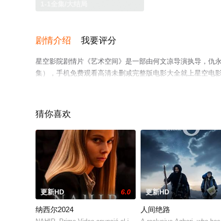
1-1全集/大结局
剧情介绍
我要评分
星空影院剧情片《艺术空间》是一部由何文凉导演执导，仇永
集），手机免费观看高清未删减完整版电影大全就上星空电
猜你喜欢
更新HD
6.0
更新HD
纳西尔2024
人间绝路