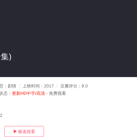
集)
型：
剧情
上映时间：
2017
豆瓣评分：
8.0
状态：
更新HD中字/高清
- 免费观看
02
极速观看
