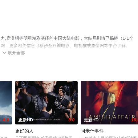
力,鹿潇桐等明星精彩演绎的中国大陆电影，大结局剧情已揭晓（1-1全
影网，更多相关信息可移步至豆瓣电影、电视猫或剧情网等平台了解。
展开全部

4.0
更新HD
9.0
更新HD
10.
更好的人
阿米什事件