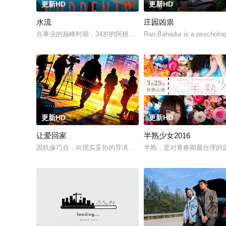
更新HD
4.0
更新HD
水流
庄园凶祟
在事业的巅峰时期，34岁的阿根廷造型师丽娜在瑞士的一场颁奖
Rao Bahadur is a psychologi
更新HD
4.0
更新HD
让爱回家
半熟少女2016
因机缘巧合，向现实妥协的导演朱达仁萌生拍一部《河南人在北
半熟，是对青春期最合理的