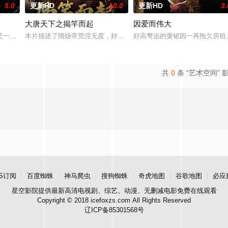
5.0
更新HD
10.0
更新HD
3.
大唐天下之揭竿而起
因爱而伟大
他该如何面对现实，能改变他的命运的是谁？什么才是生命价
是一部关于叛逆女孩林西西与颓废的犯罪悬疑小说家方云生前往石牛寨所发生的
本片描述了隋炀帝荒淫无度，好大喜功，施暴政，不听真言，最终导
好高骛远的粟铭因一再拖欠房租
共
0
条 “艺术空间” 
S订阅
百度蜘蛛
神马爬虫
搜狗蜘蛛
奇虎地图
谷歌地图
必应
星空影院
提供最新高清电视剧、综艺、动漫、无删减电影免费在线观看
Copyright © 2018 icefoxzs.com All Rights Reserved
辽ICP备85301568号