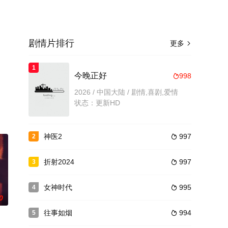
剧情片排行
更多

1
今晚正好
998

2026 / 中国大陆 / 剧情,喜剧,爱情
状态：更新HD
神医2
997
2

折射2024
997
3

女神时代
995
4

0
往事如烟
994
5
