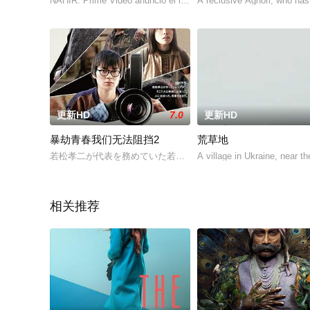
NAHIR. Prime Video anunció el inicio de la producción d
A reclusive Aghori, who has
更新HD
7.0
更新HD
暴劫青春我们无法阻挡2
荒草地
若松孝二が代表を務めていた若松プロダクションの黎明期を描い
A village in Ukraine, near t
相关推荐