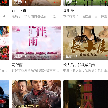
6.0
更新HD
4.0
更新HD
4.
西行正道
废用身
典礼后，被一种突如其来的冲动驱使。回到布宜诺斯艾利斯
cal drama set against the ba
经历了一场可怕的遭遇后，一位小镇女子向疏远的哥哥借了钱，独自
本作描绘了一名医生，因一种围
8.0
更新HD
9.0
更新HD
8.
花伴雨
长大后，我就成为你
京》电影的念头，在说服主编姚松、老乡韩战、二房东杨小强
定义，它是梦开始的地方，没有深思熟虑，只有最单纯的坚定，然而，在这个充
讲述了热爱音乐的邱峰冲破重重阻力，克服种种困难，组建乐队追求
电影《长大后，我就成为你》由