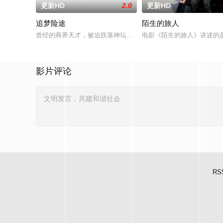
更新HD
2.0
更新HD
追梦险途
陌生的旅人
曾经的商界天才，被迫跌落神坛。被那微不足道的成就麻醉过后
电影《陌生的旅人》讲述的
影片评论
RS