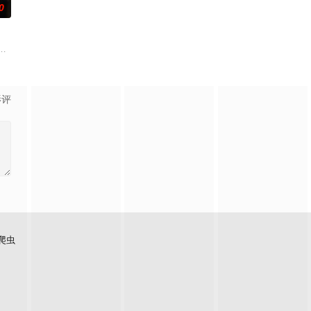
0
故事。通过描述两
致大规模农民起义的故事。隋末至唐初，广征史籍记载，
而被房东扫地出门，妻子也不堪忍受离他而去，粟铭独自带着6岁孩子，无路可
影评
爬虫