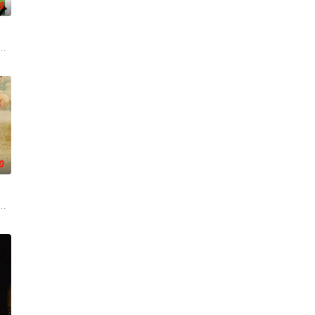
0
一人踏上穿越西德克萨斯州的旅程，寻求紧急医疗救助。
绕“废用身”——因瘫痪等原因已无恢复可能的四肢——的治疗方法，而一步步踏
0
满意外的年纪，未
自己的音乐梦想，并走出了困住他的亲情隔阂，和父亲和
中共四川省第十一届党代表、第十二届中华慈善奖最具爱心慈善楷模张彦杰老