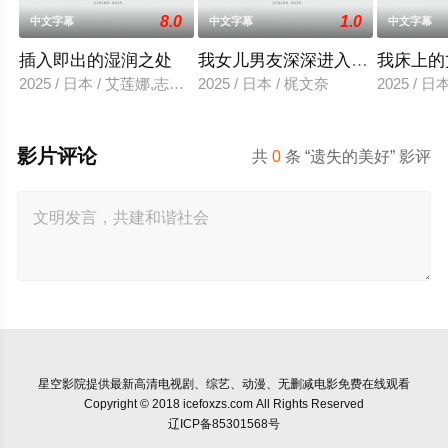
8.0
1.0
中文字幕
中文字幕
中文字幕
插入即出的湿润之处
我女儿男友深深进入我的身体
我床上的
2025 / 日本 / 艾莲娜,志美健
2025 / 日本 / 梶文奈
2025 / 
影片评论
共
0
条 “遗失的美好” 影评
星空影院
提供最新高清电视剧、综艺、动漫、无删减电影免费在线观看
Copyright © 2018 icefoxzs.com All Rights Reserved
辽ICP备85301568号