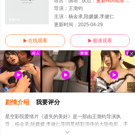
语言：
国语
状态：
更新HD/高清
- 免费观看
导演：
王渤钧
主演：
杨金承,陆媛媛,李健仁
更新HD
更新时间：
2025-04-29
在线观看
极速观看


剧情介绍
我要评分
星空影院爱情片《遗失的美好》是一部由王渤钧导演执
导，杨金承,陆媛媛,李健仁等明星精彩演绎的大陆电影，手
机免费观看高清未删减完整版电影大全就上星空电影网，
