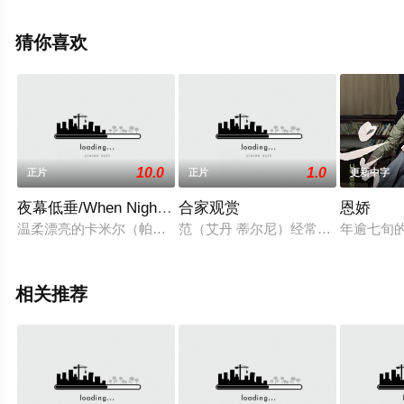
更多相关信息可移步至豆瓣电影、电视猫或剧情网等平台
了解。
猜你喜欢
10.0
1.0
正片
正片
更新中字
夜幕低垂/When Night Is Falling
合家观赏
恩娇
温柔漂亮的卡米尔（帕斯卡巴丝瑞PascaleBussiegrave;re
范（艾丹 蒂尔尼）经常访问他的祖母，
年逾七旬
相关推荐